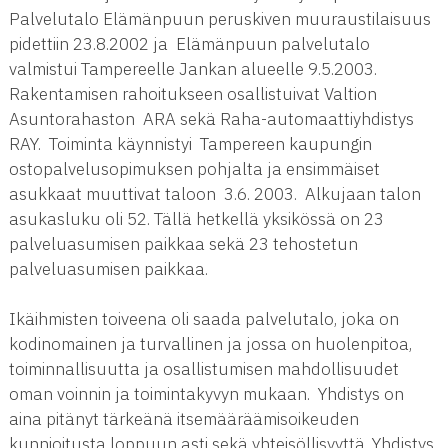
Palvelutalo Elämänpuun peruskiven muuraustilaisuus
pidettiin 23.8.2002 ja Elämänpuun palvelutalo
valmistui Tampereelle Jankan alueelle 9.5.2003.
Rakentamisen rahoitukseen osallistuivat Valtion
Asuntorahaston ARA sekä Raha-automaattiyhdistys
RAY. Toiminta käynnistyi Tampereen kaupungin
ostopalvelusopimuksen pohjalta ja ensimmäiset
asukkaat muuttivat taloon 3.6. 2003. Alkujaan talon
asukasluku oli 52. Tällä hetkellä yksikössä on 23
palveluasumisen paikkaa sekä 23 tehostetun
palveluasumisen paikkaa.
Ikäihmisten toiveena oli saada palvelutalo, joka on
kodinomainen ja turvallinen ja jossa on huolenpitoa,
toiminnallisuutta ja osallistumisen mahdollisuudet
oman voinnin ja toimintakyvyn mukaan. Yhdistys on
aina pitänyt tärkeänä itsemääräämisoikeuden
kunnioitusta loppuun asti sekä yhteisöllisyyttä. Yhdistys