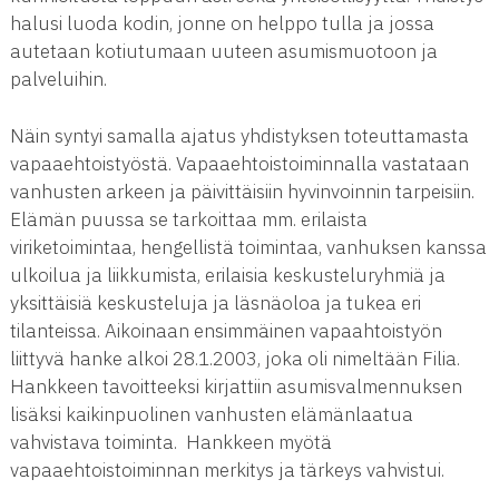
halusi luoda kodin, jonne on helppo tulla ja jossa
autetaan kotiutumaan uuteen asumismuotoon ja
palveluihin.
Näin syntyi samalla ajatus yhdistyksen toteuttamasta
vapaaehtoistyöstä. Vapaaehtoistoiminnalla vastataan
vanhusten arkeen ja päivittäisiin hyvinvoinnin tarpeisiin.
Elämän puussa se tarkoittaa mm. erilaista
viriketoimintaa, hengellistä toimintaa, vanhuksen kanssa
ulkoilua ja liikkumista, erilaisia keskusteluryhmiä ja
yksittäisiä keskusteluja ja läsnäoloa ja tukea eri
tilanteissa. Aikoinaan ensimmäinen vapaahtoistyön
liittyvä hanke alkoi 28.1.2003, joka oli nimeltään Filia.
Hankkeen tavoitteeksi kirjattiin asumisvalmennuksen
lisäksi kaikinpuolinen vanhusten elämänlaatua
vahvistava toiminta. Hankkeen myötä
vapaaehtoistoiminnan merkitys ja tärkeys vahvistui.