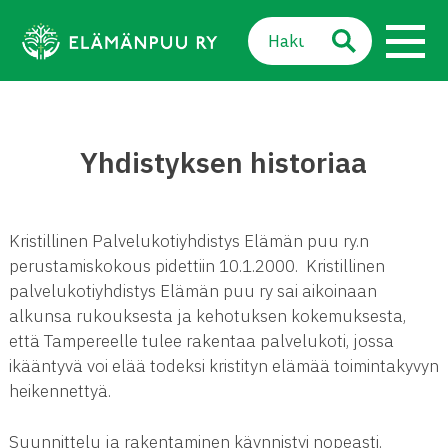
Siirry
Haku:
sisältöön
SULJE VALIKKO
Val
Yhdistyksen historiaa
Kristillinen Palvelukotiyhdistys Elämän puu ry.n
perustamiskokous pidettiin 10.1.2000. Kristillinen
palvelukotiyhdistys Elämän puu ry sai aikoinaan
alkunsa rukouksesta ja kehotuksen kokemuksesta,
että Tampereelle tulee rakentaa palvelukoti, jossa
ikääntyvä voi elää todeksi kristityn elämää toimintakyvyn
heikennettyä.
Suunnittelu ja rakentaminen käynnistyi nopeasti.